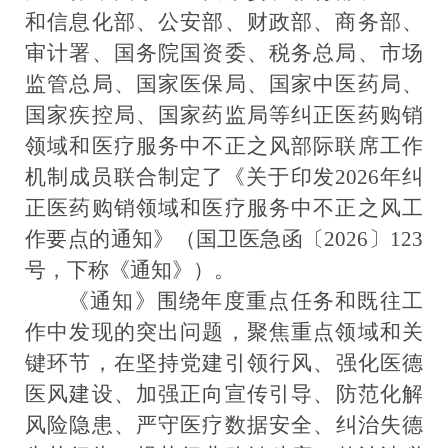
和信息化部、公安部、财政部、商务部、
审计署、国务院国资委、税务总局、市场
监管总局、国家医保局、国家中医药局、
国家疾控局、国家药监局等纠正医药购销
领域和医疗服务中不正之风部际联席工作
机制
成员
联合制
定
了
《关于印发
2026
年纠
正医药购销领域和医疗服务中不正之风工
作要点的通知》
（国卫医急函〔
2026
〕
123
号，
下称《
通知
》）。
《通知》围绕年度重点任务和既往工
作中发现的突出问题，聚焦重点领域和关
键环节，在
坚持党建引领行
风
、
强化医德
医风建设
、
加强正向宣传引导
、
防范化解
风险隐患
、
严守
医疗
数据安全
、
纠治失德