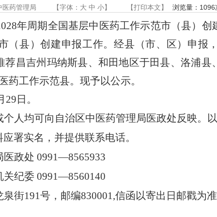
中医药管理局
【字体：
大
中
小
】
【
打印本文
】
浏览量：
1096
2028
年周期全国基层中医药工作示范市（县）创
市（县）创建申报工作。经县（市、区）申报
推荐昌吉州玛纳斯县、和田地区于田县、洛浦县
医药工作示范县。现予以公示。
月
29
日。
或个人均可向自治区中医药管理局医政处反映。
料应署实名，并提供联系电话。
局医政处
0991
—
8565933
机关纪委
0991
—
8560140
龙泉街
191
号，邮编
830001,
信函以寄出日邮戳为准