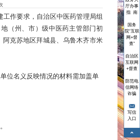
次
厅办事
指 南
建工作要求，自治区中医药管理局组
国务
，地（州、市）级中医药主管部门初
院“互联
网+督
、阿克苏地区拜城县、乌鲁木齐市米
查”
自治区
互联网
+督查
以单位名义反映情况的材料需加盖单
防范电
信网络
诈骗
写信
入口
。