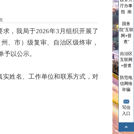
厅办事
指 南
次
国务
院“互联
要求，我局于
2026
年
3
月组织开展了
网+督
（州、市）级复审、自治区级终审，
查”
单予以公示。
自治区
互联网
+督查
真实姓名、工作单位和联系方式，对
防范电
信网络
诈骗
写信
入口