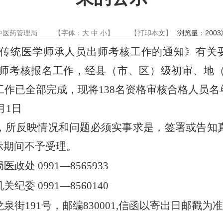
中医药管理局
【字体：
大
中
小
】
【
打印本文
】
浏览量：
2003
传统医学师承人员出师考核工作的通知》有关
师考核报名工作，经县（市、区）级初审、地
工作已全部完成，现将
138
名
资格审核合格人员名
月
1
日
，所反映情况和问题必须实事求是，签署或告知
示期间不予受理。
局医政处
0991
—
8565933
机关纪委
0991
—
8560140
龙泉街
191
号，邮编
830001,
信函以寄出日邮戳为准