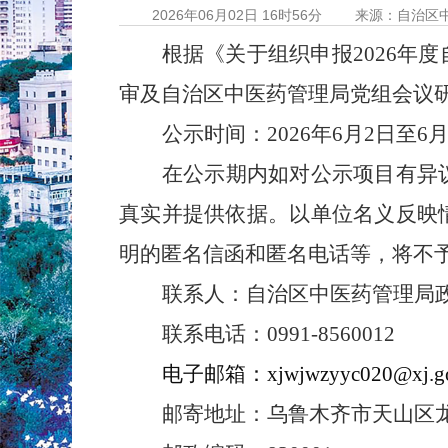
2026年06月02日 16时56分
来源：自治区
根据《关于组织申报
2026
年度
审及自治区中医药管理局党组会议
公示时间：
2026
年
6
月
2
日至
6
在公示期内如对公示项目有异
真实并提供依据。以单位名义反映
明的匿名信函和匿名电话等，将不
联系人：自治区中医药管理局
联系电话：
0991-8560012
电子邮箱：
xjwjwzyyc020@xj.g
邮寄地址：乌鲁木齐市天山区