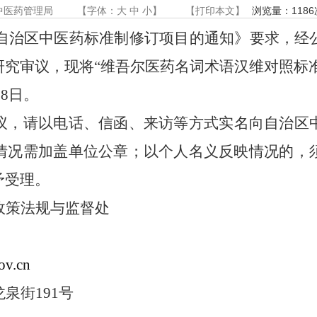
中医药管理局
【字体：
大
中
小
】
【
打印本文
】
浏览量：
1186
自治区中医药标准制修订项目的通知》要求，经
研究审议，现将
“
维吾尔医药名词术语汉维对照标
月
8
日。
议，请以电话、信函、来访等方式实名向自治区
情况需加盖单位公章；以个人名义反映情况的，
予受理。
政策法规与监督处
ov.cn
龙泉街
191
号