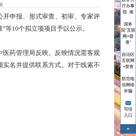
次
厅办事
指 南
公开申报、形式审查、初审、专家评
国务
准
”
等
10
个拟立项项目予以公示。
院“互联
网+督
查”
中医药管理局反映。反映情况需客观
自治区
互联网
须实名并提供联系方式。对于线索不
+督查
防范电
信网络
诈骗
写信
入口