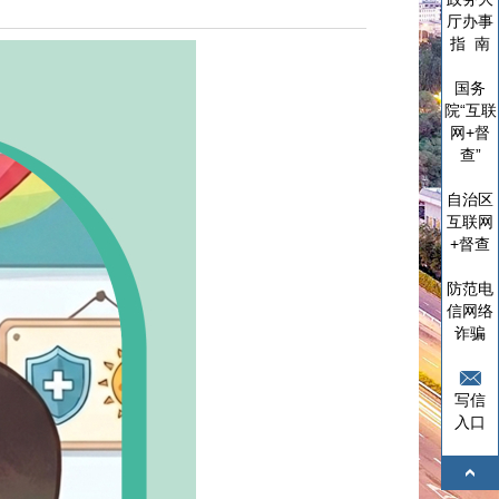
厅办事
指 南
国务
院“互联
网+督
查”
自治区
互联网
+督查
防范电
信网络
诈骗
写信
入口