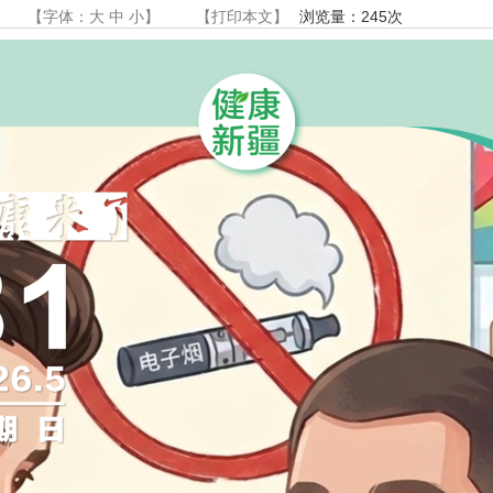
【字体：
大
中
小
】
【
打印本文
】
浏览量：
245
次