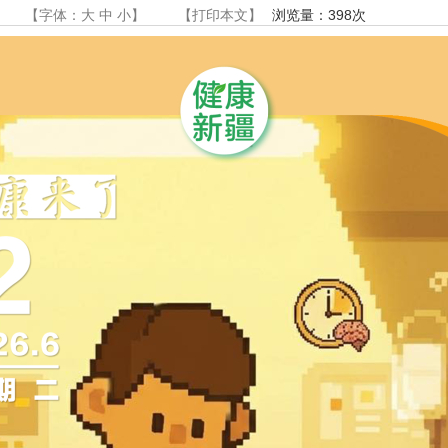
【字体：
大
中
小
】
【
打印本文
】
浏览量：
398
次