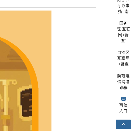
厅办事
指 南
国务
院“互联
网+督
查”
自治区
互联网
+督查
防范电
信网络
诈骗
写信
入口