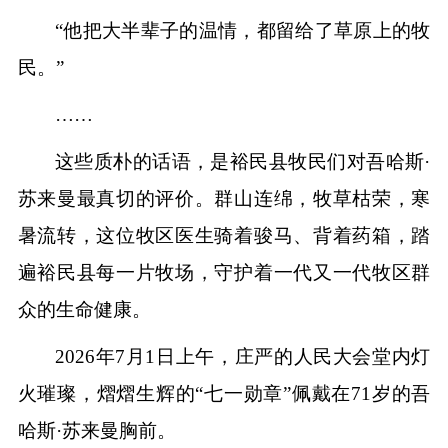
“他把大半辈子的温情，都留给了草原上的牧
民。”
……
这些质朴的话语，是裕民县牧民们对吾哈斯·
苏来曼最真切的评价。群山连绵，牧草枯荣，寒
暑流转，这位牧区医生骑着骏马、背着药箱，踏
遍裕民县每一片牧场，守护着一代又一代牧区群
众的生命健康。
2026年7月1日上午，庄严的人民大会堂内灯
火璀璨，熠熠生辉的“七一勋章”佩戴在71岁的吾
哈斯·苏来曼胸前。