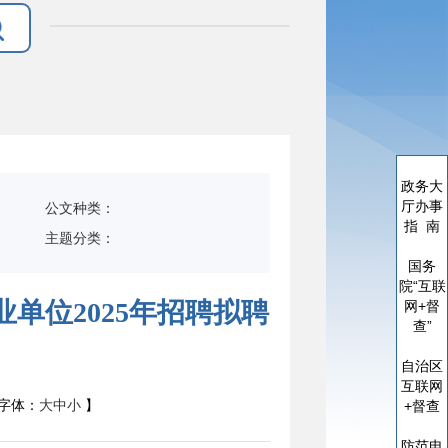
政务大
厅办事
公文种类：
指 南
主题分类：
国务
院“互联
单位2025年招聘拟聘
网+督
查”
自治区
互联网
字体：
大
中
小
】
+督查
防范电