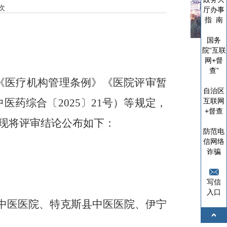
次
厅办事
指 南
国务
院“互联
网+督
查”
《医疗机构管理条例》《医院评审暂
自治区
互联网
中医药综合
〔
2025
〕
21
号）等规定，
+督查
现将评审结论公布如下：
防范电
信网络
诈骗
写信
入口
中医医院、特克斯县中医医院、伊宁