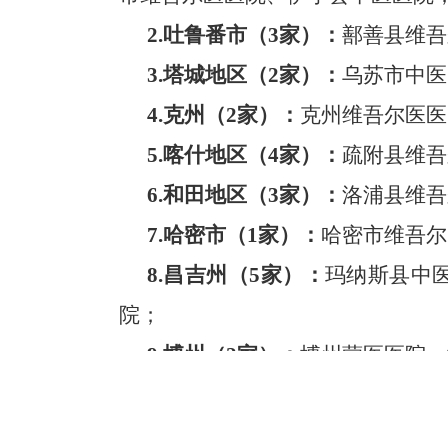
2.
吐鲁番市（
3
家）：
鄯善县维吾
3.
塔城地区（
2
家）：
乌苏市中医
4.
克州（
2
家）：
克州维吾尔医医
5.
喀什地区（
4
家）：
疏附县维吾
6.
和田地区（
3
家）：
洛浦县维吾
7.
哈密市（
1
家）：
哈密市维吾尔
8.
昌吉州（
5
家）：
玛纳斯县中
院；
9.
博州（
2
家）：
博州蒙医医院、
10.
巴州（
5
家）：
巴州蒙医医院
11.
阿克苏地区（
6
家）：
温宿县