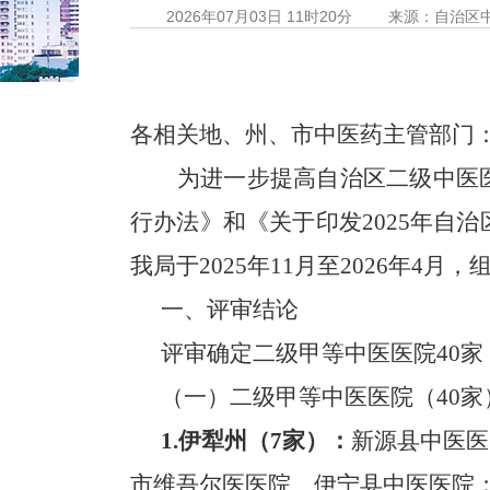
2026年07月03日 11时20分
来源：自治区
各相关地、州、市中医药主管部门
为进一步提高自治区二级中医
行办法》和《关于印发
2025
年自治
我局于
2025
年
11
月至
2026
年
4
月，
一、评审结论
评审确定二级甲等中医医院
40
家
（
一）二级甲等中医医院（
40
家
1.
伊犁州（
7
家）：
新源县中医医
市维吾尔医医院、伊宁县中医医院