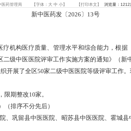
中医药管理局
【字体：
大
中
小
】
【
打印本文
】
浏览量：
1212
新中医药发〔
2026
〕
13
号
：
医疗机构医疗质量、管理水平和综合能力，根据
区二级中医医院评审工作实施方案的通知》（
新
组织开展了全区
50
家二级中医医院等级评审工作。
，限期整改
10
家。
）（排序不分先后）
院、巩留县中医医院、昭苏县中医医院、霍城县
；