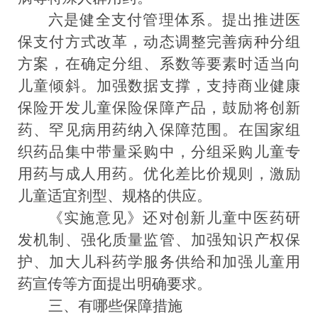
六
是
健全支付管理体系
。
提出
推进医
保支付方式改革，
动态调整完善病种分组
方案
，在
确定分组、系数等要素时适当向
儿童倾斜。
加强数据支撑，支持商业健康
保险开发儿童
保险保障
产品，鼓励将
创新
药、罕见病用药
纳入保障范围。
在国家组
织药品集
中带量采购中，分组采购儿童专
用药与成人用药。优化差比价规则，
激励
儿童适宜剂型、规格的供应
。
《实施意见》还对创新儿童中医药研
发机制、强化质量监管、加强知识产权保
护、加大儿科药学服务供给和加强儿童用
药宣传等方面提出明确要求。
三、有哪些保障措施