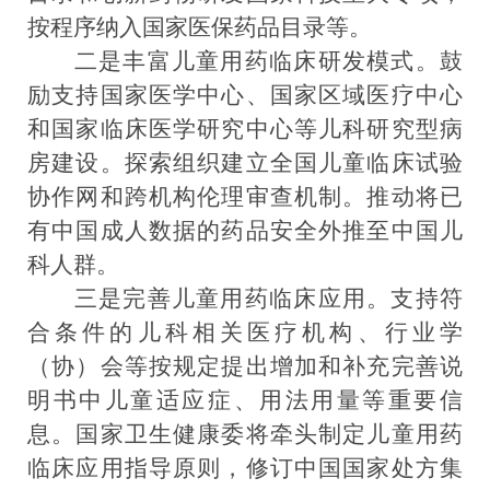
按程序纳入国家医保药品目录等
。
二是丰富儿童用药临床研发模式。
鼓
励支持
国家医学中心、国家区域医疗中心
和国家临床医学研究中心
等
儿科研究型病
房
建设。探索组织
建立全国儿童临床试验
协作网
和跨机构伦理审查机制
。推动将已
有中国成人数据的药品
安全
外推至中国儿
科人群。
三是完善儿童用药临床应用。
支持符
合条件的儿科相关医疗机构、行业学
（协）会等按规定提出增加和补充完善说
明书中儿童适应症、用法用量等重要信
息。国家卫生健康委将
牵头
制定
儿童
用药
临床应用指导原则，修订中国国家处方集