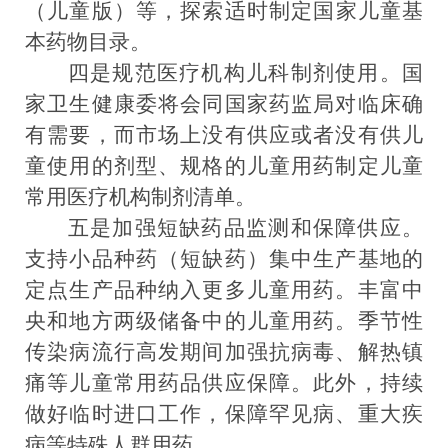
（儿童版）
等
，
探索
适时
制定国家儿童基
本药物目录
。
四
是规范医疗机构儿科制剂使用。
国
家卫生健康委将会同国家药监局对临床确
有需
要
，而市场上没有供应或者没有供儿
童使用的剂型、规格的儿童用药制定儿童
常用医疗机构制剂清单。
五是
加强短缺药品监测和保障供应
。
支持小品种药（短缺药）集中生产基地
的
定点生产品种纳入更多儿童用药。
丰富
中
央和
地方两级储备中的儿童用药。季节性
传染病流行高发期间加强抗病毒、解热镇
痛等儿童常用药品供应保障。此外，持续
做好临时进口工作，保障罕见病、重大疾
病等特殊人群用药。