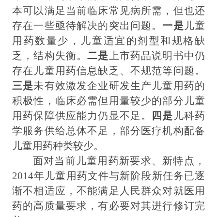
本可以满足当前临床常见病所需，但也还
存在一些亟待解决的突出问题。
一是
儿童
用药数量少，儿童适宜的剂型和规格缺
乏，结构失衡
。
二是
上市药品说明书中仍
存在儿童用药信息缺乏、不规范等问题。
三是
未有效激发企业研发生产儿童用药的
积极性，临床必需但用量较少的部分儿童
用药保障供应能力仍显不足。
四是
儿科药
学服务供给总体不足，部分医疗机构配备
儿童用药种类较少。
面对当前儿童用药新要求、新特点，
2014
年
儿童用药文件
与新阶段新任务
已逐
渐
不相适应，
不能满足人民群众对就医用
药的高质量要求，
有必要对其进行
修订
完