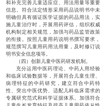
和补充完善儿童适应症、用法用量等重要
信息。
符合法定情形采用药品说明书中未
明确但具有循证医学证据的药品用法，实
施儿童治疗
时
，
开展用药评估，组织权威
机构制定相关规范，加强与药品监管政策
的衔接。
按照
儿童用药说明书撰写要求，
规范
撰写
儿童用药用法用量，及时修订说
明书安全信息项等。
（四）创新儿童
中医药研发机制。
充分运用中医药理论、中药人用经验
和临床试验数据等，
开展符合儿童生理、
病理特征的中药研究，建立符合中药特
性、突出中医优势、适配儿科临床需求的
专属
研究范式和
科学
证据体系。
加强
符合
儿童生长发育特征及提高儿童用药依从性