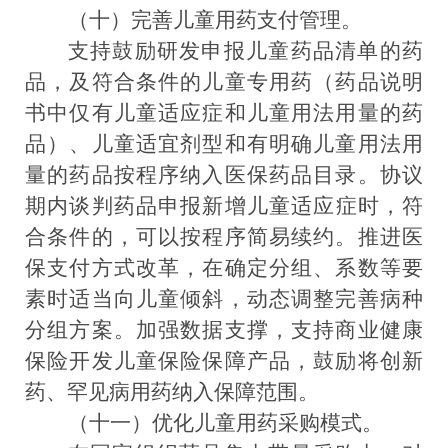
（十）完善儿童用药支付管理。
支持
鼓励研发申报儿童药品清单的药
品，及符合条件的儿童专用药
（药品说明
书中仅有儿童适应症和儿童用法用量的药
品）
、儿童适宜剂型和有明确儿童用法用
量的药品按程序纳入医保药品目录。
协议
期内
谈判药品
申报
新增儿童适应
症
时，符
合条件的
，
可以按程序简易续约。推进医
保支付方式改革，
在确定分组、系数等要
素时适当向儿童倾斜，
动态调整完善病种
分组方案。
加强数据支撑，支持商业健康
保险开发儿童
保险保障
产品，鼓励将
创新
药、罕见病用药
纳入保障范围。
（十一）优化儿童用药采购模式。