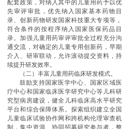
配套政策，对纳入其中的儿童用药予以优
先审评审批，优先纳入国家基本药物目
录、创
新药物研发国家科技重大专项
等
，
符合条件的按程序纳入国家医保药品目
录
。
加强儿童用药审评审批全过程充分沟
通交流，对确定
的
儿童专用创新药，早期
介入、研审联动，允许滚动提交资料，持
续提升研发效率。
（二）
丰富
儿童用药临床研发模式。
鼓励支持国家医学中心、国家区域医
疗中心和国家临床医学研究中心等
儿科研
究型病房
建设
，健全儿科临床高水平研究
平台和综合保障体系。探索组织建立全国
儿童临床试验协作网和跨机构伦理审查机
制，集中资源、协同招募研究参与者，整