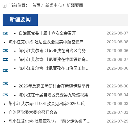
当前位置：
首页
/
新闻中心
/
新疆要闻
新疆要闻
自治区党委十届十六次全会召开
2026-08-07
陈小江艾尔肯·吐尼亚孜会见美中航空遗产基金会主席格林一行
2026-08-08
陈小江艾尔肯·吐尼亚孜在自治区商务厅调研座谈
2026-08-06
陈小江艾尔肯·吐尼亚孜在中国铁路乌鲁木齐局集团走访调研
2026-08-07
陈小江艾尔肯·吐尼亚孜在自治区工信厅调研座谈
2026-08-06
2026年反恐国际研讨会在新疆伊犁举行
2026-08-06
陈小江在十届自治区党委第九轮巡视集中反馈会暨第十轮巡视动员部署会上强调 不断提高巡视的震慑力穿透力推动力 为建设社会主义现代化新疆提供坚强政治保障
2026-08-04
陈小江艾尔肯·吐尼亚孜会见出席2026年反恐国际研讨会中外嘉宾
2026-08-03
自治区党委常委会召开会议
2026-07-31
陈小江艾尔肯·吐尼亚孜“八一”前夕走访慰问驻疆部队官兵和优抚对象
2026-07-29