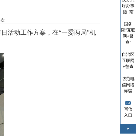
厅办事
指 南
3
次
国务
院“互联
传日
活动工作方案，在“一委两局”机
网+督
查”
自治区
互联网
+督查
防范电
信网络
诈骗
写信
入口