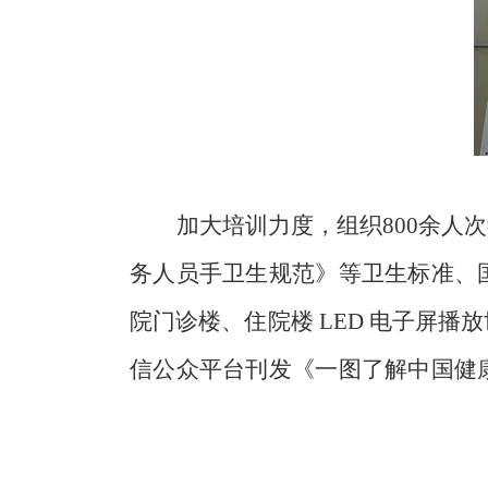
加大培训力度，组织
800
余人次
务人员手卫生规范》等卫生标准、
院门诊楼、住院楼
LED
电子屏播放
信公众平台刊发《一图了解中国健
料
200
余份。结合卫生
健康工作
实际
的宣传和服务。