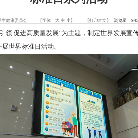
卫生健康委员会
【字体：
大
中
小
】
【
打印本文
】
浏览量：
94
引领
促进高质量发展”为主题，制定
世界发展宣
开展世界标准日活动。