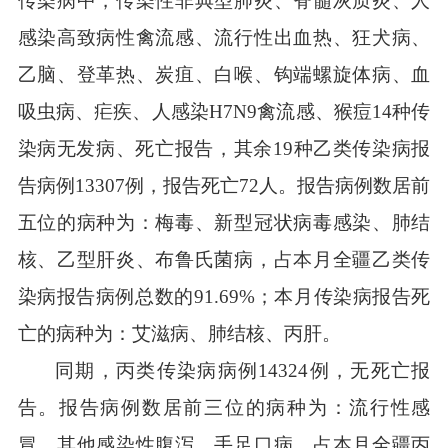
传染病中，传染性非典型肺炎、脊髓灰质炎、人
感染高致病性禽流感、流行性出血热、狂犬病、
乙脑、登革热、炭疽、白喉、钩端螺旋体病、血
吸虫病、疟疾、人感染
H7N9
禽流感、猴痘
14
种传
染病无发病、死亡报告，其余
19
种乙类传染病报
告病例
13307
例，报告死亡
72
人。报告病例数居前
五位的病种为：梅毒、新型冠状病毒感染、肺结
核、乙型肝炎、
布鲁氏菌病
，占本月全疆乙类传
染病报告病例总数的
91.69%
；本月传染病报告死
亡的病种为：艾滋病、肺结核、丙肝。
同期，丙类传染病病例
14324
例，无死亡报
告。报告病例数居前三位的病种为：流行性感
冒、其他感染性腹泻、手足口病。占本月全疆丙