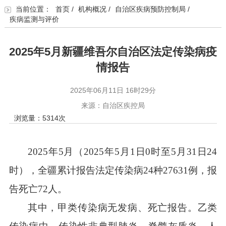
当前位置：
首页
/
机构概况
/
自治区疾病预防控制局
/
疾病监测与评价
2025年5月新疆维吾尔自治区法定传染病疫
情报告
2025年06月11日 16时29分
来源：自治区疾控局
浏览量：
5314
次
2025
年
5
月（
2025
年
5
月
1
日
0
时至
5
月
31
日
24
时），全疆累计报告法定传染病
24
种
27631
例，报
告死亡
72
人。
其中，甲类传染病无发病、死亡报告。乙类