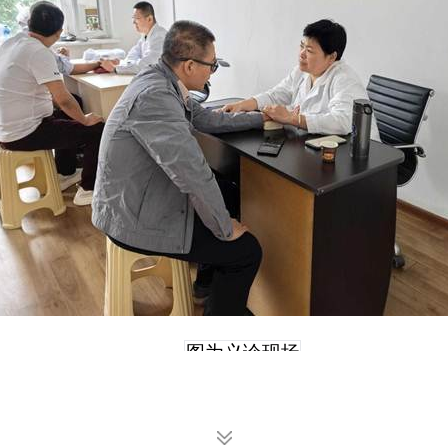
图为义诊现场
一位侨胞进行诊疗。王学武主任通过详细询问病史、
。刘源医师则运用娴熟的针灸技术，为患有颈椎病、