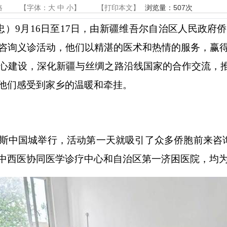
路
【字体：
大
中
小
】
【
打印本文
】
浏览量：
507
次
忠）
9
月
16
日至
17
日，由新疆维吾尔自治区人民政府侨
咨询义诊活动，他们以精湛的医术和热情的服务，赢
心建设，深化新疆与丝绸之路沿线国家的合作交流，
他们感受到家乡的温暖和牵挂。
斯中国城举行，活动第一天就吸引了众多侨胞前来咨
中西医协同医学诊疗中心和自治区第一济困医院，均