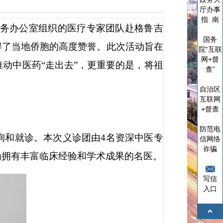
厅办事
指 南
务办公室组织的医疗专家团队赴格鲁吉
国务
得了当地侨胞的高度赞誉。此次活动旨在
院“互联
网+督
推动中医药
“
走出去
”
，更重要的是，将祖
查”
自治区
互联网
+督查
防范电
询和就诊。本次义诊团由
4
名资深中医专
信网络
诈骗
为拥有丰富临床经验和学术成果的名医。
写信
入口