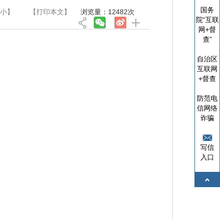
国务
小
】
【
打印本文
】
浏览量：
12482
次
院“互联
网+督
查”
自治区
互联网
+督查
防范电
信网络
诈骗
写信
入口