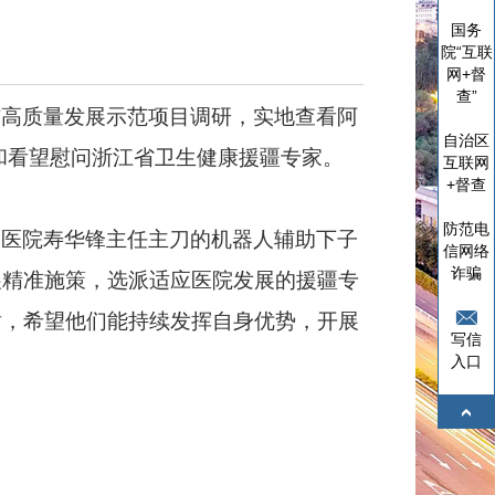
国务
院“互联
网+督
查”
与高质量发展示范项目调研，实地查看阿
自治区
和看望慰问浙江省卫生健康援疆专家。
互联网
+督查
防范电
民医院寿华锋主任主刀的机器人辅助下子
信网络
诈骗
展精准施策，选派适应医院发展的援疆专
谢，希望他们能持续发挥自身优势，开展
写信
入口