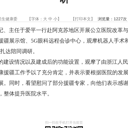
卫生健康委
【字体：
大
中
小
】
【
打印本文
】
浏览量：
1227
次
记、主任于爱平一行赴阿克苏地区开展公立
医院
改革
援疆展示馆、
5G
眼科远程会诊中心，观摩机器人手术
·扎达陪同调研。
的建设情况以及建成后的功能设置，观摩了由浙江人
康援疆工作予以了充分肯定，并表示要根据医院的发
展。同时，
看望慰问了部分援疆专家，向他们表示感
，整体提升医院水平。
扫一扫在手机打开当前页