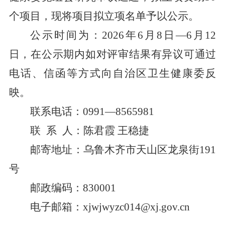
个项目，现将项目拟立项名单予以公示。
公示时间为：
2026
年
6
月
8
日
—
6
月
12
日，在公示期内如对评审结果有异议可通过
电话、信函等方式向自治区卫生健康委反
映。
联系电话：
0991
—
8565981
联
系
人：陈君霞
王稳捷
邮寄地址：乌鲁木齐市天山区龙泉街
191
号
邮政编码：
830001
电子邮箱：
xjwjwyzc014@xj.gov.cn