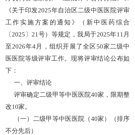
《关于印发
2025
年自治区二级中医医院评审
工作实施方案的通知》（
新中医药综合
〔
2025
〕
21
号）等规定，我局于
2025
年
11
月
至
2026
年
4
月，组织开展了全区
50
家二级中
医医院等级评审工作。现将评审结论公布如
下：
一、评审结论
评审确定二级甲等中医医院
40
家，限期整
改
10
家。
（
一）二级甲等中医医院（
40
家）（排序
不分先后）