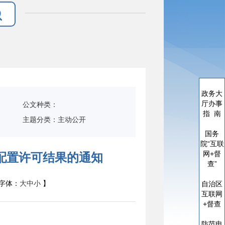
政务大
厅办事
公文种类：
指 南
主题分类：主动公开
国务
院“互联
网+督
备配置许可结果的通知
查”
字体：
大
中
小
】
自治区
互联网
+督查
防范电