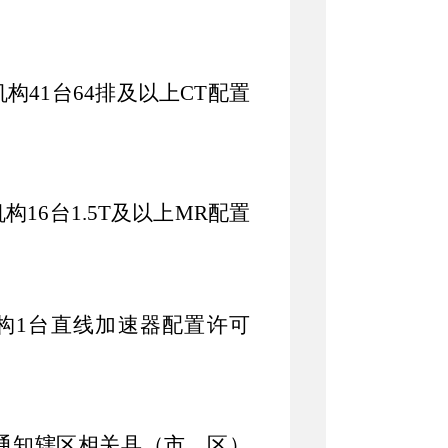
机构
41
台
64
排及以上
CT
配置
机构
16
台
1.5T
及以上
MR
配置
构
1
台直线加速器配置许可
通知辖区相关县（市、区）