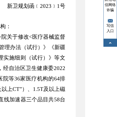
信网络
新卫规划函
﹝2023
﹞1号
诈骗
机构：
写信
入口
务院关于修改
<
医疗器械监督
管理办法（试行）》《新疆
理实施细则（试行）》等文
，经自治区卫生健康委
2022
医院等
36
家医疗机构的
64
排
及以上
CT”
）、
1.5T
及以上磁
直线加速器三个品目共
58
台