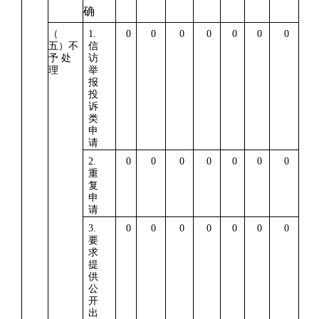
确
（
1.
0
0
0
0
0
0
0
五）不
信
予 处
访
理
举
报
投
诉
类
申
请
2.
0
0
0
0
0
0
0
重
复
申
请
3.
0
0
0
0
0
0
0
要
求
提
供
公
开
出