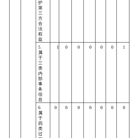
护
第
三
方
合
法
权
益
5.
1
0
0
0
0
0
1
属
于
三
类
内
部
事
务
信
息
6.
0
0
0
0
0
0
0
属
于
四
类
过