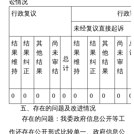
讼情况
行政复
议
行政
未经复
议
直接起
诉
结
结
其
尚
结
结
其
尚
果
果
他
未
果
果
他
未
总
维
纠
结
审
维
纠
结
审
计
持
正
果
结
持
正
果
结
0
0
0
0
0
0
0
0
0
0
五、存在的问题及改进情况
存在的问题：
我委政府信息公开等工
作还存在公开形式比较单一、政府信息公