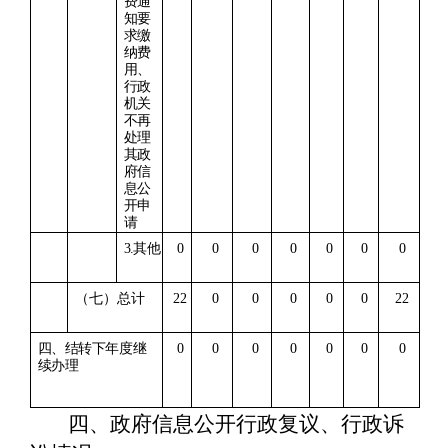
费通
知要
求缴
纳费
用、
行政
机关
不再
处理
其政
府信
息公
开申
请
3.
其他
0
0
0
0
0
0
0
（七）总计
22
0
0
0
0
0
22
四、结转下年度继
0
0
0
0
0
0
0
续
办理
四、政府信息公开行政复议、行政诉