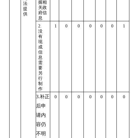
握相
法
关政
提
府信
供
息
2.
1
0
0
0
0
0
1
没
有
现
成
信
息
需
要
另
行
制
作
3.
补正
0
0
0
0
0
0
0
后申
请内
容仍
不明