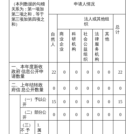
（本列数据的勾稽
申请人情况
关系为：第一项加
第
二项之和，等于
法人或其他组
第三
项加第四项之
织
和）
总
计
商
科
社
法
其
自
业
研
会
律
他
然
企
机
公
服
人
业
构
益
务
组
机
织
构
一、本年度新收
政府 信息公开申
22
0
0
0
0
0
22
请数量
二、上年结转政
0
0
0
0
0
0
0
府信 息公开数量
（一）予以公
15
0
0
0
0
0
15
开
（二）部分公
0
0
0
0
0
0
0
开
（三）
1.
不 予
属