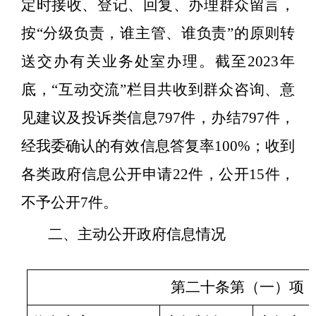
定时接收、登记、回复、办理群众留言，
按“分级负责，谁主管、谁负责”的原则转
送交办有关业务处室办理。截至2023年
底
，
“
互动交流
”
栏目共收到群众咨询、意
见建议及投诉类信息
797
件，办结
797
件，
经我委确认的有效信息答复率
100%
；收到
各类政府信息公开申请
22
件，公开
15
件，
不予公开
7
件。
二、
主动公开政府信息情况
第二十条第（一）项