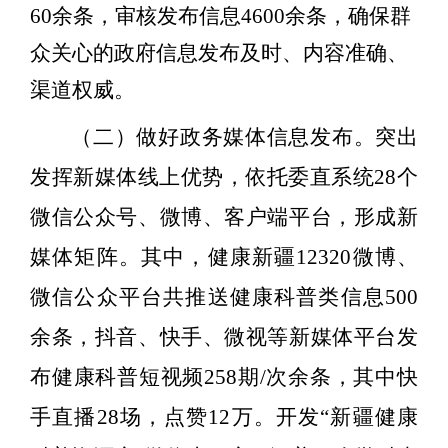
60
余条，审核发布信息
4600
余条，
确保群
众关心的政府信息发布及时、内容准确、
渠道权威。
（二）做好政务媒体信息发布。
突出
发挥新媒体线上优势，依托委直系统
28
个
微信公众号、微博、客户端平台，形成新
媒体矩阵。其中，健康新疆
12320
微博、
微信公众平台共推送健康科普类信息
500
余条，抖音、快手、微视等新媒体平台发
布健康科普短视频
258
期
/
次余条
，其中快
手直播
28
场，点赞
12
万。开发“新疆健康