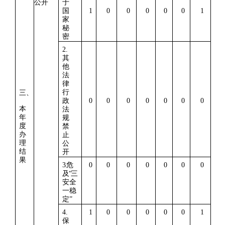
公开
于
国
1
0
0
0
0
0
1
家
秘
密
2.
其
他
法
律
行
三
、
政
0
0
0
0
0
0
0
本
法
年
规
度
禁
办
止
理
公
结
开
果
3.
危
0
0
0
0
0
0
0
及
“
三
安全
一稳
定
”
4.
1
0
0
0
0
0
1
保