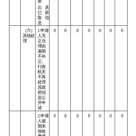
新
出具
已获
取信
息
（六）
1.
申请
0
0
0
0
0
0
0
其他处
人无
理
正当
理由
逾期
不补
正、
行政
机关
不再
处理
其政
府信
息公
开申
请
2.
申请
0
0
0
0
0
0
0
人逾
期未
按收