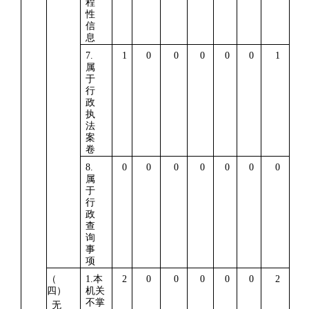
程
性
信
息
7.
1
0
0
0
0
0
1
属
于
行
政
执
法
案
卷
8.
0
0
0
0
0
0
0
属
于
行
政
查
询
事
项
（
1.
本
2
0
0
0
0
0
2
四）
机关
不掌
无