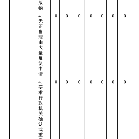
版
物
4.
0
0
0
0
0
0
0
无
正
当
理
由
大
量
反
复
申
请
4.
0
0
0
0
0
0
0
要
求
行
政
机
关
确
认
或
重