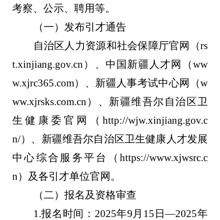
考察、公示、聘用等。
（一）发布引才通告
自治区人力资源和社会保障厅官网（
rs
t.xinjiang.gov.cn
）、中国新疆人才网（
ww
w.xjrc365.com
）、新疆人事考试中心网（
w
ww.xjrsks.com.cn
）、新疆维吾尔自治区
卫
生健康委
官网（
http://wjw.xinjiang.gov.c
n/
）、新疆维吾尔自治区卫生健康人才发展
中心综合服务平台（
https://www.xjwsrc.c
n
）及各引才单位官网。
（二）报名及资格审查
1.
报名时间：
2025
年
9
月
15
日—
2025
年