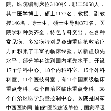
院。医院编制床位
3100
张，职工
5058
人，
其中医学博士、硕士
1177
名，教授、副教
授
146
名，博士生、硕士生导师
371
名。医
院学科种类齐全，特色专科突出，在各种
常见病、多发病特别是
疑难重症抢救
治疗
方面积累了丰富的临床经验，居新疆领先
水平，部分学科达到国内领先水平。开设
17
个学科中心、
18
个内科科室、
15
个外科
科室、
11
个医技科室，有
11
个国家级临床
重点专科、
42
个自治区临床重点专科、
38
个自治区医学质量控制中心。医院是国家
中西医协同“旗舰”医院建设单位，国家呼吸