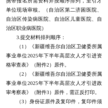
携带报名所需资料并按顺序排列，至
引才
单位现场
审核。
（
自治区第二济困医院、
自治区传染病医院、
自治区儿童医院
、
自
治区职业病医院）
3.
提交
材料排列顺序：
（
1
）《新疆维吾尔自治区
卫健委
所
属
事业单位
2025
年下半年高层次人才引进资
格审查表》（附件
2
）原件。
（
2
）《新疆维吾尔自治区
卫健委
所
属
事业单位
2025
年下半年高层次人才引进政
审考察表》（附件
3
）原件，需正反打印。
（
3
）身份证原件及复印件，复印件须