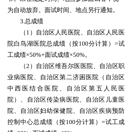
为自动放弃。面试时间、地点另行通知。
3.
总成绩
（
1
）
自治区人民医院、
自治区人民医
院白鸟湖医院
总成绩（按
100
分计算）
=
试
工成绩
×50%+
面试成绩
×50%
。
（
2
）
自治区维吾尔医医院
、
自治区职
业病医院
、自治区第二济困医院（自治区
中西医结合医院、自治区第五人民医
院）、
自治区传染病医院
、
自治区儿童医
院
、
自治区妇幼保健院
、
自治区疾病预防
控制中心
总成绩（按
100
分计算）
=
试工成