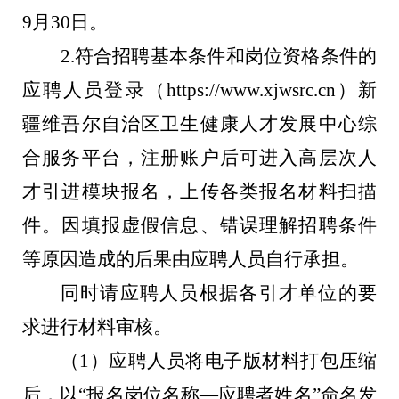
9
月
30
日。
2.
符合招聘基本条件和岗位资格条件的
应聘人员登录（
https://www.xjwsrc.cn
）新
疆维吾尔自治区卫生健康人才发展中心综
合服务平台，注册账户后可进入高层次人
才引进模块报名，上传各类报名材料扫描
件。因填报虚假信息、错误理解招聘条件
等原因造成的后果由应聘人员自行承担。
同时请应聘人员根据各引才单位的要
求进行材料审核。
（
1
）
应聘人员
将
电子版材料打包压缩
后，以“报名岗位名称
—
应聘者姓名”命名发