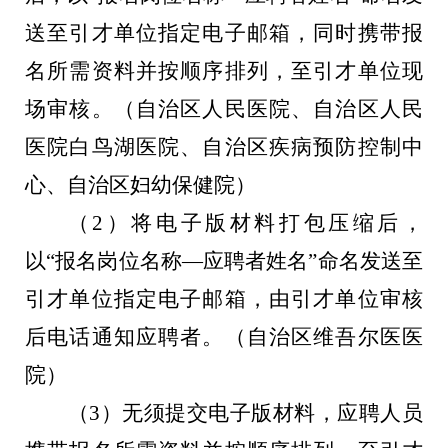
送至
引才单位
指定电子邮箱
，同时
携带报
名所需资料并按顺序排列，至
引才单位现
场
审核。
（自治区人民医院、自治区人民
医院白鸟湖医院
、自治区疾病预防控制中
心、自治区妇幼保健院
）
（
2
）将
电子版材料打包压缩后，
以“报名岗位名称
—
应聘者姓名”命名发送至
引才单位
指定电子邮箱
，由引才单位审核
后电话通知应聘者
。
（自治区维吾尔医医
院）
（
3
）无须提交电子版材料，
应聘人员