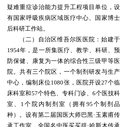
疑难重症诊治能力提升工程项目单位，设
有国家呼吸疾病区域医疗中心、国家博士
后科研工作站。
（二）
自治区维吾尔
医
医院
：
始建于
1954
年，
是
一所集医疗、教学、科研、预
防保健、康复为一体的综合性三级甲等医
院。共有三个院区，一个制剂研发与生产
中心，编制床位
1080
张，医院开设
27
个临
床科室和
57
个特色、专科门诊、
6
个医技科
室、
1
个院内制剂室（拥有
95
个制剂品
种）。设有第二届国医大师巴黑·玉素甫传
承工作室，全国名中医买买提·哈斯木传承