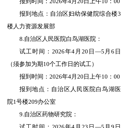
报到时间：
2026
年
4
月
20
日上午
10
：
00
报到地点：自治区妇幼保健院综合楼
3
楼人力资源发展部
8.
自治区人民医院白鸟湖医院：
试工时间：
2026
年
4
月
20
日—
5
月
6
日
（须参加为期
10
个工作日的试工）
报到时间：
2026
年
4
月
20
日上午
10
：
00
报到地点：自治区人民医院白鸟湖医
院
1
号楼
209
办公室
9.
自治区药物研究院：
试工时间：
2026
年
4
月
23
日—
5
月
9
日