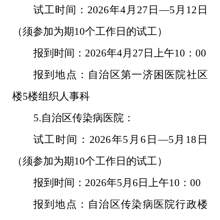
试工时间：
2026
年
4
月
27
日—
5
月
12
日
（须参加为期
10
个工作日的试工）
报到时间：
2026
年
4
月
27
日上午
10
：
00
报到地点：自治区第一济困医院社区
楼
5
楼组织人事科
5.
自治区传染病医院：
试工时间：
2026
年
5
月
6
日—
5
月
18
日
（须参加为期
10
个工作日的试工）
报到时间：
2026
年
5
月
6
日上午
10
：
00
报到地点：自治区传染病医院行政楼