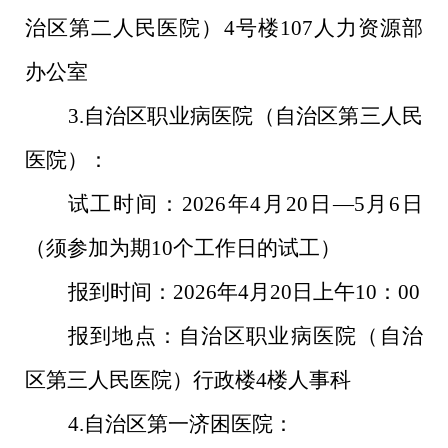
治区第二人民医院）
4
号楼
107
人力资源部
办公室
3.
自治区职业病医院（自治区第三人民
医院）：
试工时间：
2026
年
4
月
20
日—
5
月
6
日
（须参加为期
10
个工作日的试工）
报到时间：
2026
年
4
月
20
日上午
10
：
00
报到地点：自治区职业病医院（自治
区第三人民医院）行政楼
4
楼人事科
4.
自治区第一济困医院：