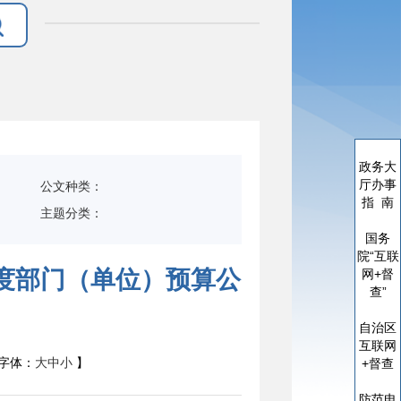
政务大
厅办事
公文种类：
指 南
主题分类：
国务
院“互联
年度部门（单位）预算公
网+督
查”
自治区
互联网
字体：
大
中
小
】
+督查
防范电