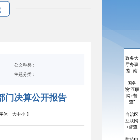
政务大
厅办事
公文种类：
指 南
主题分类：
国务
院“互联
度部门决算公开报告
网+督
查”
字体：
大
中
小
】
自治区
互联网
+督查
防范电