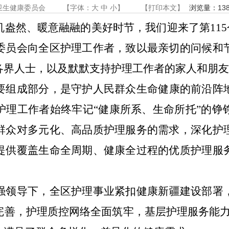
卫生健康委员会
【字体：
大
中
小
】
【
打印本文
】
浏览量：
13
机盎然、暖意融融的美好时节，我们迎来了第
115
委员会向全区护理工作者，致以最亲切的问候和
各界人士，以及默默支持护理工作者的家人和朋
要组成部分，是守护人民群众生命健康的前沿阵
护理工作者始终牢记
“
健康所系、生命所托
”
的铮
群众对多元化、高品质护理服务的需求，深化护
提供覆盖生命全周期、健康全过程的优质护理服
强领导下，全区护理事业紧扣健康新疆建设部署
完善，护理质控网络全面筑牢，基层护理服务能