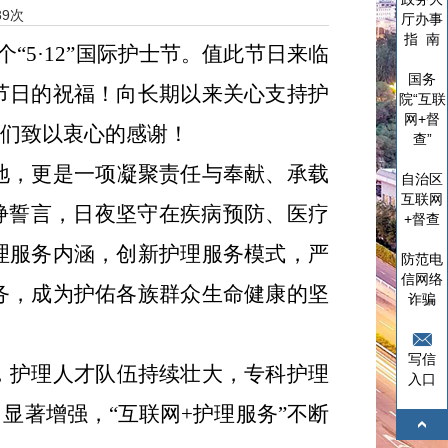
89
次
厅办事
指 南
个
“5·12”
国际护士节。值此节日来临
国务
节日的祝福！向长期以来关心支持护
院“互联
网+督
友们致以衷心的感谢！
查”
地，更是一项凝聚责任与奉献、承载
自治区
互联网
铮誓言，日夜坚守在疾病预防、医疗
+督查
理服务内涵，创新护理服务模式，严
防范电
信网络
务，成为护佑各族群众生命健康的坚
诈骗
写信
，护理人才队伍持续壮大，专科护理
入口
力显著增强，
“
互联网
+
护理服务
”
不断