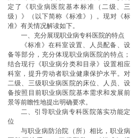
定了《职业病医院
基本
标准（
二级、三
级
）》（以下简称《标准》）
。现对《标
准》有关情况解读如下。
一
、
充分展现职业病专科医院的特点
《
标准
》在
科室设置、人员配备、设
备等部分
，充分体现
职业病
医院的特点；
结合
现行《
职业病分类和目录
》
设置相应
科室
，
提升劳动者职业健康保护水平。对
二
级
、三级
职业病医院的床位、人员、设
备
按照目前职业病医院基本需求和发展前
景
等
前瞻性地
提出明确要求。
二、
引导职业病专科医院落实功能定
位
与职业病防治院（所）相比，职业病