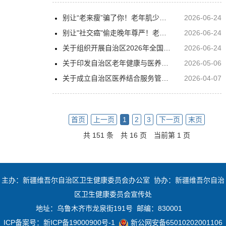
别让“老来瘦”骗了你！老年肌少症——悄悄偷走力量的隐形杀手
2026-06-24
别让"社交癌"偷走晚年尊严！老年女性漏尿的科学救赎指南
2026-06-24
关于组织开展自治区2026年全国老年健康宣传周活动的通知
2026-06-24
关于印发自治区老年健康与医养结合服务技能竞赛实施方案的通知
2026-05-06
关于成立自治区医养结合服务管理办公室的通知
2026-04-07
首页
上一页
1
2
3
下一页
末页
共 151 条
共 16 页
当前第 1 页
主办：新疆维吾尔自治区卫生健康委员会办公室 协办：新疆维吾尔自治
区卫生健康委员会宣传处
地址：乌鲁木齐市龙泉街191号 邮编：830001
ICP备案号：
新ICP备19000900号-1
新公网安备65010202001106