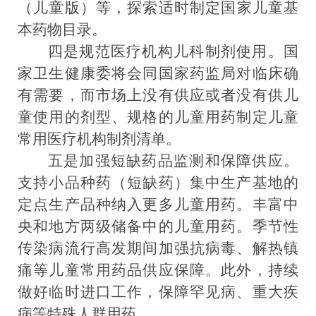
（儿童版）
等
，
探索
适时
制定国家儿童基
本药物目录
。
四
是规范医疗机构儿科制剂使用。
国
家卫生健康委将会同国家药监局对临床确
有需
要
，而市场上没有供应或者没有供儿
童使用的剂型、规格的儿童用药制定儿童
常用医疗机构制剂清单。
五是
加强短缺药品监测和保障供应
。
支持小品种药（短缺药）集中生产基地
的
定点生产品种纳入更多儿童用药。
丰富
中
央和
地方两级储备中的儿童用药。季节性
传染病流行高发期间加强抗病毒、解热镇
痛等儿童常用药品供应保障。此外，持续
做好临时进口工作，保障罕见病、重大疾
病等特殊人群用药。