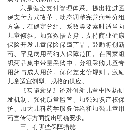
六
是
健全支付管理体系
。
提出
推进医
保支付方式改革，
动态调整完善病种分组
方案
，在
确定分组、系数等要素时适当向
儿童倾斜。
加强数据支撑，支持商业健康
保险开发儿童
保险保障
产品，鼓励将
创新
药、罕见病用药
纳入保障范围。
在国家组
织药品集
中带量采购中，分组采购儿童专
用药与成人用药。优化差比价规则，
激励
儿童适宜剂型、规格的供应
。
《实施意见》还对创新儿童中医药研
发机制、强化质量监管、加强知识产权保
护、加大儿科药学服务供给和加强儿童用
药宣传等方面提出明确要求。
三、有哪些保障措施