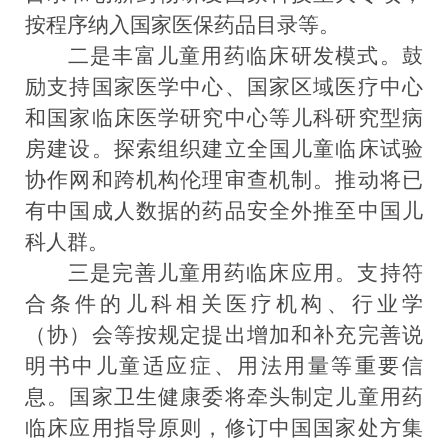
按程序纳入国家医保药品目录等
。
二是丰富儿童用药临床研发模式。
鼓
励支持
国家医学中心、国家区域医疗中心
和国家临床医学研究中心
等
儿科研究型病
房
建设。探索组织
建立全国儿童临床试验
协作网
和跨机构伦理审查机制
。推动将已
有中国成人数据的药品
安全
外推至中国儿
科人群。
三是完善儿童用药临床应用。
支持符
合条件的儿科相关医疗机构、行业学
（协）会等按规定提出增加和补充完善说
明书中儿童适应症、用法用量等重要信
息。国家卫生健康委将
牵头
制定
儿童
用药
临床应用指导原则，修订中国国家处方集