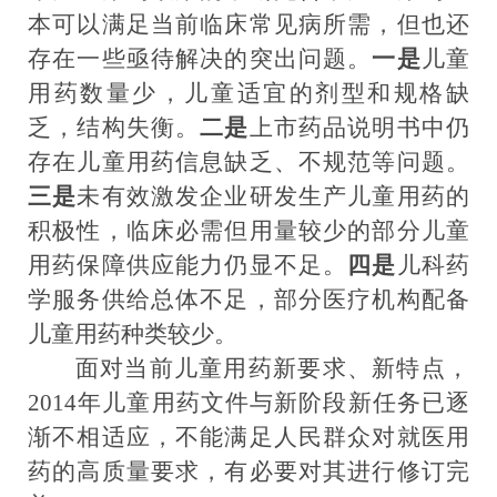
本可以满足当前临床常见病所需，但也还
存在一些亟待解决的突出问题。
一是
儿童
用药数量少，儿童适宜的剂型和规格缺
乏，结构失衡
。
二是
上市药品说明书中仍
存在儿童用药信息缺乏、不规范等问题。
三是
未有效激发企业研发生产儿童用药的
积极性，临床必需但用量较少的部分儿童
用药保障供应能力仍显不足。
四是
儿科药
学服务供给总体不足，部分医疗机构配备
儿童用药种类较少。
面对当前儿童用药新要求、新特点，
2014
年
儿童用药文件
与新阶段新任务
已逐
渐
不相适应，
不能满足人民群众对就医用
药的高质量要求，
有必要对其进行
修订
完